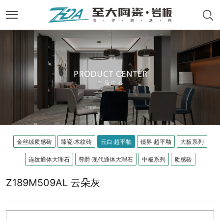
金丝绒质感砖
臻瓷·木纹砖
云白·超平釉
镜界·超平釉
大板系列
连纹通体大理石
尊爵·现代通体大理石
中板系列
质感砖
Z189M509AL 云朵灰