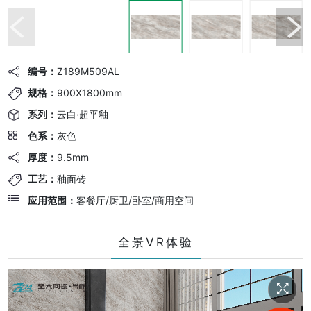
编号：
Z189M509AL
规格：
900X1800mm
系列：
云白·超平釉
色系：
灰色
厚度：
9.5mm
工艺：
釉面砖
应用范围：
客餐厅/厨卫/卧室/商用空间
全景VR体验