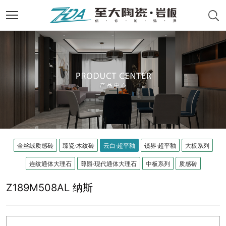
金丝绒质感砖
臻瓷·木纹砖
云白·超平釉
镜界·超平釉
大板系列
连纹通体大理石
尊爵·现代通体大理石
中板系列
质感砖
Z189M508AL 纳斯