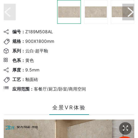
编号：
Z189M508AL
规格：
900X1800mm
系列：
云白·超平釉
色系：
黄色
厚度：
9.5mm
工艺：
釉面砖
应用范围：
客餐厅/厨卫/卧室/商用空间
全景VR体验