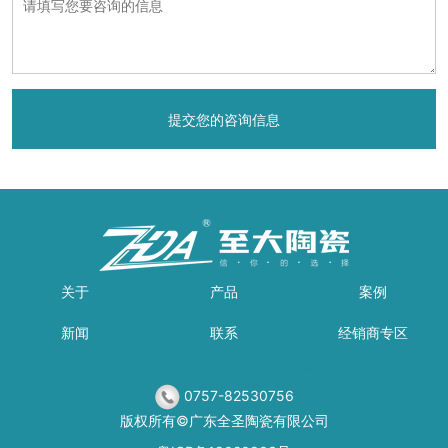
关于
产品
案例
新闻
联系
经销商专区
瑞朗岩板瓷砖
世陶磁砖
新中联陶瓷
可丽雅岩板
0757-82530756
版权所有©广东全圣陶瓷有限公司