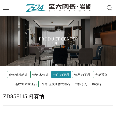
金丝绒质感砖
臻瓷·木纹砖
云白·超平釉
镜界·超平釉
大板系列
连纹通体大理石
尊爵·现代通体大理石
中板系列
质感砖
ZD85F115 科赛纳