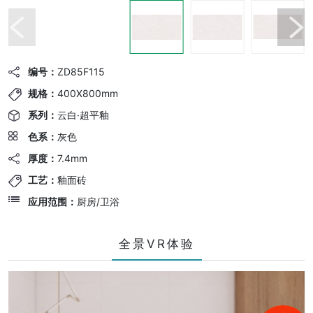
编号：
ZD85F115
规格：
400X800mm
系列：
云白·超平釉
色系：
灰色
厚度：
7.4mm
工艺：
釉面砖
应用范围：
厨房/卫浴
全景VR体验