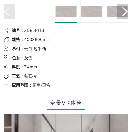
编号：
ZD85F113
规格：
400X800mm
系列：
云白·超平釉
色系：
灰色
厚度：
7.4mm
工艺：
釉面砖
应用范围：
厨房/卫浴
全景VR体验