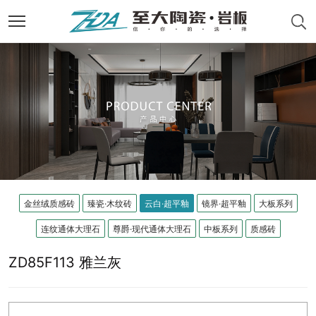
金丝绒质感砖
臻瓷·木纹砖
云白·超平釉
镜界·超平釉
大板系列
连纹通体大理石
尊爵·现代通体大理石
中板系列
质感砖
ZD85F113 雅兰灰