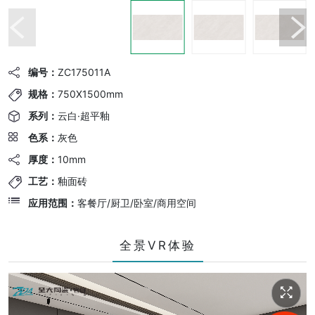
编号：
ZC175011A
规格：
750X1500mm
系列：
云白·超平釉
色系：
灰色
厚度：
10mm
工艺：
釉面砖
应用范围：
客餐厅/厨卫/卧室/商用空间
全景VR体验