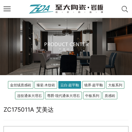
金丝绒质感砖
臻瓷·木纹砖
云白·超平釉
镜界·超平釉
大板系列
连纹通体大理石
尊爵·现代通体大理石
中板系列
质感砖
ZC175011A 艾美达