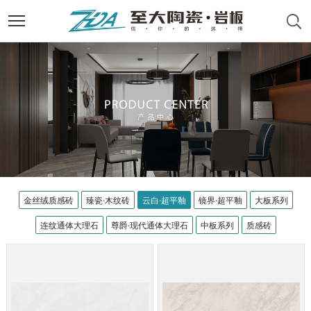
金丝绒质感砖
臻瓷·木纹砖
云白·超平釉
镜界·超平釉
大板系列
连纹通体大理石
尊爵·现代通体大理石
中板系列
质感砖