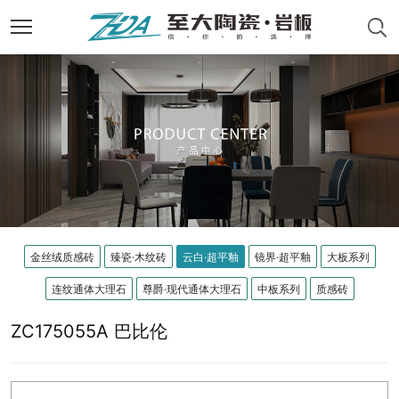
金丝绒质感砖
臻瓷·木纹砖
云白·超平釉
镜界·超平釉
大板系列
连纹通体大理石
尊爵·现代通体大理石
中板系列
质感砖
ZC175055A 巴比伦