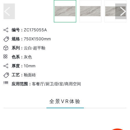
编号：
ZC175055A
规格：
750X1500mm
系列：
云白·超平釉
色系：
灰色
厚度：
10mm
工艺：
釉面砖
应用范围：
客餐厅/厨卫/卧室/商用空间
全景VR体验